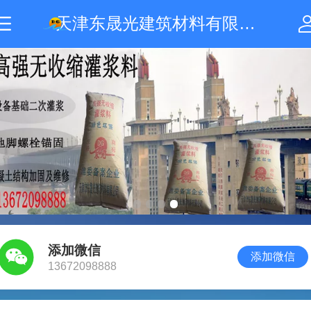
天津东晟光建筑材料有限公司
添加微信
添加微信
13672098888