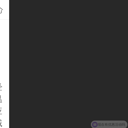
？
经
温
应
域
现在有优惠活动吗